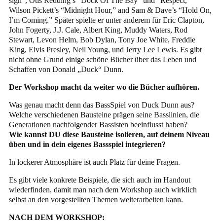
sign“, Otis Redding’s “Dock Of The Bay” und “Respect,”
Wilson Pickett’s “Midnight Hour,” and Sam & Dave’s “Hold On,
I’m Coming.” Später spielte er unter anderem für Eric Clapton,
John Fogerty, J.J. Cale, Albert King, Muddy Waters, Rod
Stewart, Levon Helm, Bob Dylan, Tony Joe White, Freddie
King, Elvis Presley, Neil Young, und Jerry Lee Lewis. Es gibt
nicht ohne Grund einige schöne Bücher über das Leben und
Schaffen von Donald „Duck“ Dunn.
Der Workshop macht da weiter wo die Bücher aufhören.
Was genau macht denn das BassSpiel von Duck Dunn aus?
Welche verschiedenen Bausteine prägen seine Basslinien, die
Generationen nachfolgender Bassisten beeinflusst haben?
Wie kannst DU diese Bausteine isolieren, auf deinem Niveau
üben und in dein eigenes Bassspiel integrieren?
In lockerer Atmosphäre ist auch Platz für deine Fragen.
Es gibt viele konkrete Beispiele, die sich auch im Handout
wiederfinden, damit man nach dem Workshop auch wirklich
selbst an den vorgestellten Themen weiterarbeiten kann.
NACH DEM WORKSHOP: