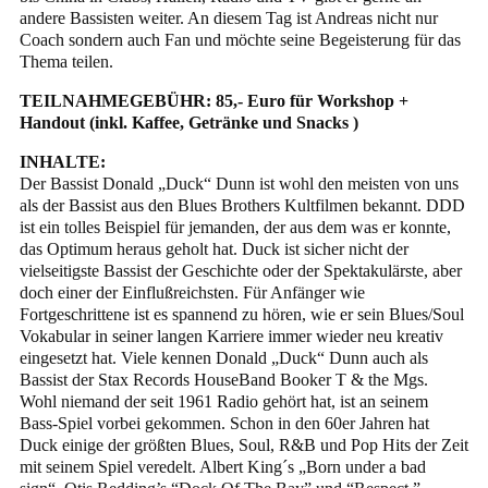
andere Bassisten weiter. An diesem Tag ist Andreas nicht nur
Coach sondern auch Fan und möchte seine Begeisterung für das
Thema teilen.
TEILNAHMEGEBÜHR: 85,- Euro für Workshop +
Handout (inkl. Kaffee, Getränke und Snacks )
INHALTE:
Der Bassist Donald „Duck“ Dunn ist wohl den meisten von uns
als der Bassist aus den Blues Brothers Kultfilmen bekannt. DDD
ist ein tolles Beispiel für jemanden, der aus dem was er konnte,
das Optimum heraus geholt hat. Duck ist sicher nicht der
vielseitigste Bassist der Geschichte oder der Spektakulärste, aber
doch einer der Einflußreichsten. Für Anfänger wie
Fortgeschrittene ist es spannend zu hören, wie er sein Blues/Soul
Vokabular in seiner langen Karriere immer wieder neu kreativ
eingesetzt hat. Viele kennen Donald „Duck“ Dunn auch als
Bassist der Stax Records HouseBand Booker T & the Mgs.
Wohl niemand der seit 1961 Radio gehört hat, ist an seinem
Bass-Spiel vorbei gekommen. Schon in den 60er Jahren hat
Duck einige der größten Blues, Soul, R&B und Pop Hits der Zeit
mit seinem Spiel veredelt. Albert King´s „Born under a bad