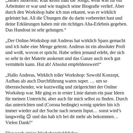
„James Jamerson: Klar kennt man die Songs, weiß was für ein
Arbeitstier er war und wie tragisch seine Biografie verlief. Aber
durch den Workshop habe ich nun erkannt, was er wirklich
geleistet hat. All die Übungen die du darin vorbereitet hast und
deine Erklärungen haben mir ein richtiges Aha-Erlebnis gegeben.
Das Handout ist sehr gelungen.“
„Der Online-Workshop mit Andreas hat wirklich Spass gemacht
und ich habe eine Menge gelernt. Andreas ist ein absoluter Profi
und weiß, wovon er spricht. Habe selten jemand erlebt, der sich
so sehr in der Materie auskennt und das Ganze auch noch gut
vermitteln kann. Hut ab! Absolut empfehlenswert!“
„Hallo Andreas, Wirklich toller Workshop: Sowohl Konzept,
Aufbau als auch Durchführung waren super. … um so
überraschender, wie kurzweilig und zielgerichtet der Online
Workshop war. Mir ging es in erster Linie darum ein paar Ideen
für meinen Unterricht, aber auch für mich selbst zu finden. Durch
das unterrichten und (Corona bedingte) wenig spielen bin ich
immer wieder auf der Suche nach neuem Input… sonst wird’s
langweilig 😉 und das hab ich bei dir mehr als bekommen…
Vielen Dank!“