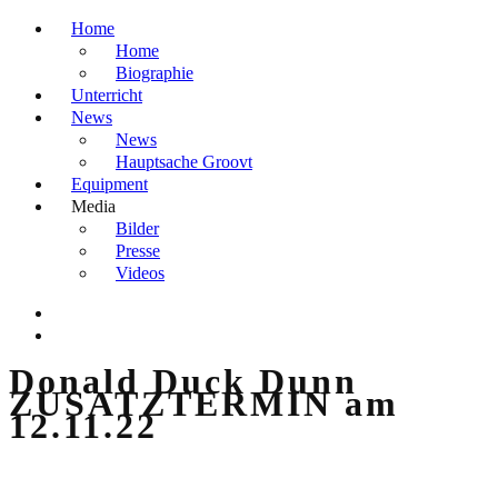
Home
Home
Biographie
Unterricht
News
News
Hauptsache Groovt
Equipment
Media
Bilder
Presse
Videos
Donald Duck Dunn
ZUSATZTERMIN am
12.11.22