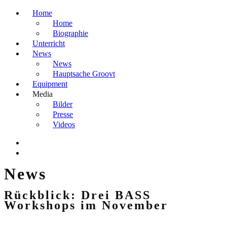
Home
Home
Biographie
Unterricht
News
News
Hauptsache Groovt
Equipment
Media
Bilder
Presse
Videos
News
Rückblick: Drei BASS
Workshops im November