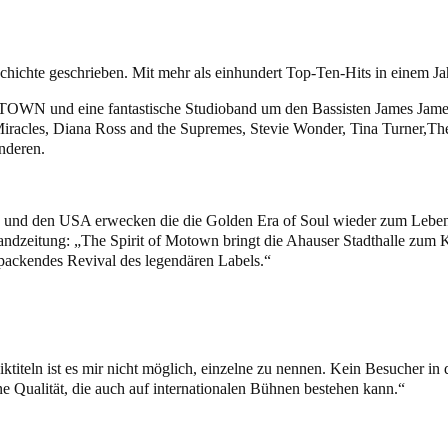
hte geschrieben. Mit mehr als einhundert Top-Ten-Hits in einem Jahr
TOWN und eine fantastische Studioband um den Bassisten James Jamer
iracles, Diana Ross and the Supremes, Stevie Wonder, Tina Turner,Th
nderen.
 und den USA erwecken die die Golden Era of Soul wieder zum Leben. 
rlandzeitung: „The Spirit of Motown bringt die Ahauser Stadthalle zu
 packendes Revival des legendären Labels.“
siktiteln ist es mir nicht möglich, einzelne zu nennen. Kein Besucher i
e Qualität, die auch auf internationalen Bühnen bestehen kann.“