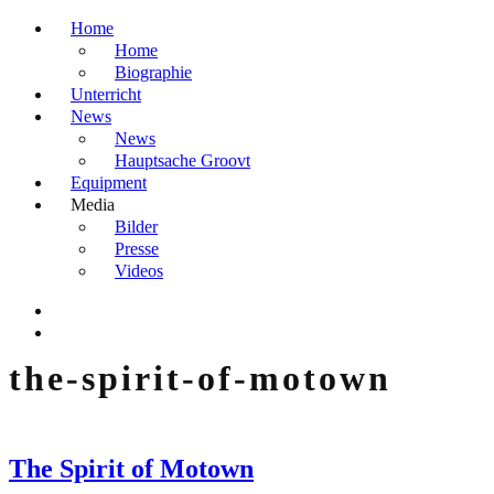
Home
Home
Biographie
Unterricht
News
News
Hauptsache Groovt
Equipment
Media
Bilder
Presse
Videos
the-spirit-of-motown
The Spirit of Motown